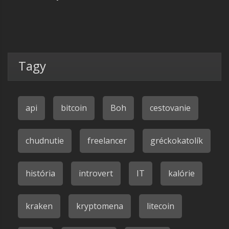
Tagy
api
bitcoin
Boh
cestovanie
chudnutie
freelancer
gréckokatolík
história
introvert
IT
kalórie
kraken
kryptomena
litecoin