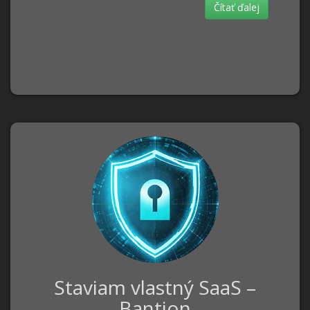
Čítať ďalej
Staviam vlastný SaaS –
Bantion