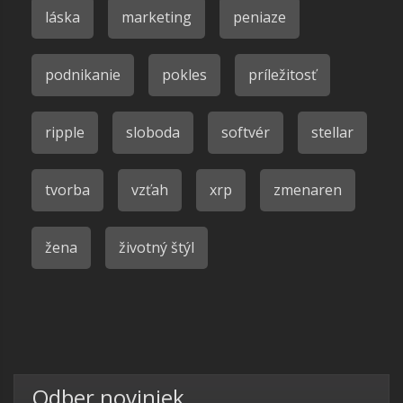
láska
marketing
peniaze
podnikanie
pokles
príležitosť
ripple
sloboda
softvér
stellar
tvorba
vzťah
xrp
zmenaren
žena
životný štýl
Odber noviniek