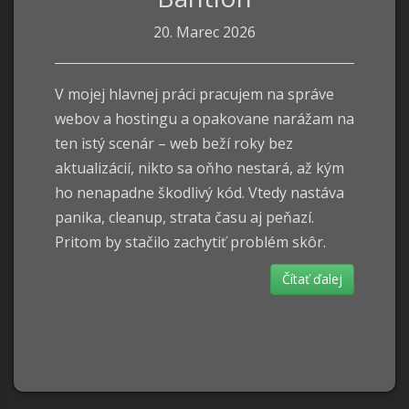
20. Marec 2026
V mojej hlavnej práci pracujem na správe
webov a hostingu a opakovane narážam na
ten istý scenár – web beží roky bez
aktualizácií, nikto sa oňho nestará, až kým
ho nenapadne škodlivý kód. Vtedy nastáva
panika, cleanup, strata času aj peňazí.
Pritom by stačilo zachytiť problém skôr.
Čítať ďalej