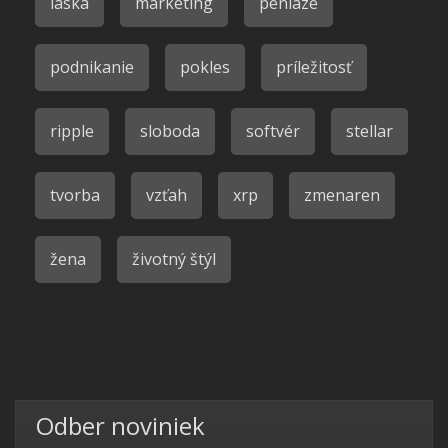
láska
marketing
peniaze
podnikanie
pokles
príležitosť
ripple
sloboda
softvér
stellar
tvorba
vzťah
xrp
zmenaren
žena
životný štýl
Odber noviniek