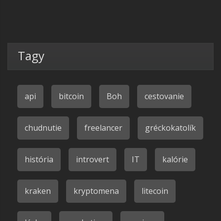
Tagy
api
bitcoin
Boh
cestovanie
chudnutie
freelancer
gréckokatolík
história
introvert
IT
kalórie
kraken
kryptomena
litecoin