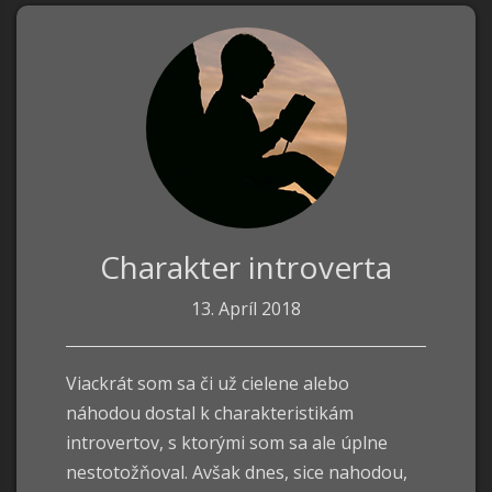
Charakter introverta
13. Apríl 2018
Viackrát som sa či už cielene alebo
náhodou dostal k charakteristikám
introvertov, s ktorými som sa ale úplne
nestotožňoval. Avšak dnes, sice nahodou,