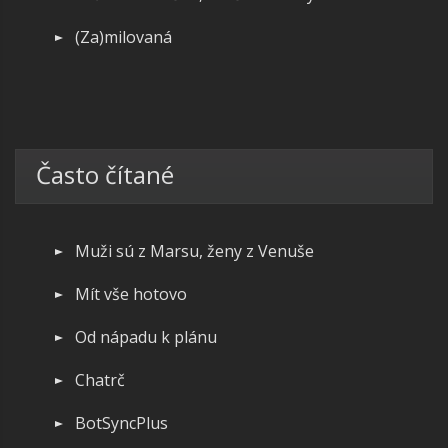
(Za)milovaná
Často čítané
Muži sú z Marsu, ženy z Venuše
Mít vše hotovo
Od nápadu k plánu
Chatrč
BotSyncPlus