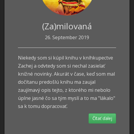
(Za)milovaná
26. September 2019
Niekedy som si kúpil knihu v kníhkupectve
Zachej a odvtedy som si nechal zasielať
knižné novinky. Akurát v čase, keď som mal
dočítanu predošlú knihu ma zaujal
zaujímavý opis tejto, z ktorého mi nebolo
úplne jasné čo sa tým myslí a to ma "lákalo"
sa k tomu dopracovať.
Čítať ďalej