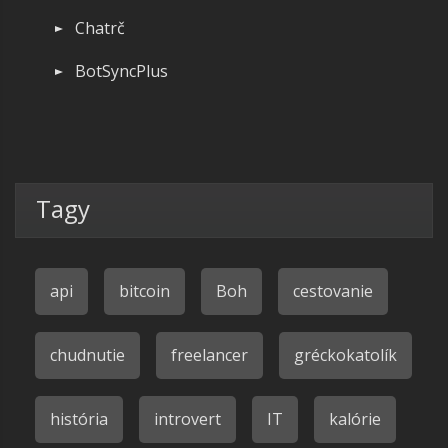
Chatrč
BotSyncPlus
Tagy
api
bitcoin
Boh
cestovanie
chudnutie
freelancer
gréckokatolík
história
introvert
IT
kalórie