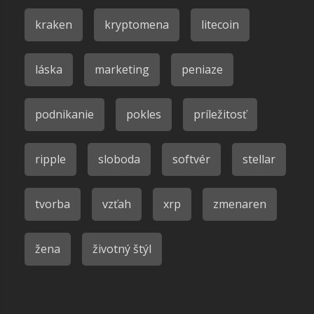
kraken
kryptomena
litecoin
láska
marketing
peniaze
podnikanie
pokles
príležitosť
ripple
sloboda
softvér
stellar
tvorba
vzťah
xrp
zmenaren
žena
životný štýl