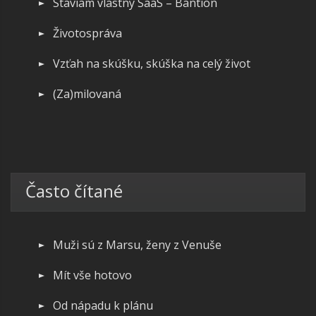
Staviam vlastný SaaS – Bantion
Životospráva
Vzťah na skúšku, skúška na celý život
(Za)milovaná
Často čítané
Muži sú z Marsu, ženy z Venuše
Mít vše hotovo
Od nápadu k plánu