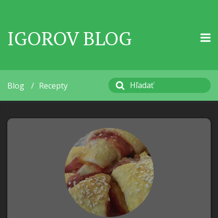
IGOROV BLOG
Blog
/
Recepty