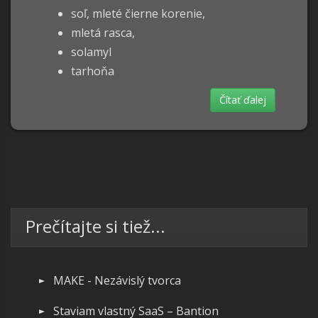
soľ,
mleté čierne korenie,
mletá rasca,
solamyl
tarhoňa
Čítať ďalej
Prečítajte si tiež...
MAKE - Nezávislý tvorca
Staviam vlastný SaaS – Bantion