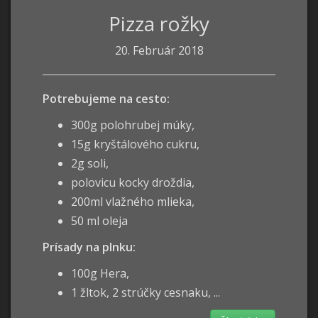
Pizza rožky
20. Február 2018
Potrebujeme na cesto:
300g polohrubej múky,
15g kryštálového cukru,
2g soli,
polovicu kocky droždia,
200ml vlažného mlieka,
50 ml oleja
Prísady na plnku:
100g Hera,
1 žltok, 2 strúčky cesnaku, ...