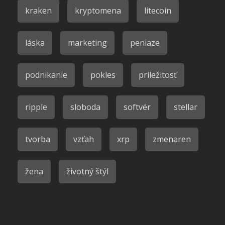
kraken
kryptomena
litecoin
láska
marketing
peniaze
podnikanie
pokles
príležitosť
ripple
sloboda
softvér
stellar
tvorba
vzťah
xrp
zmenaren
žena
životný štýl