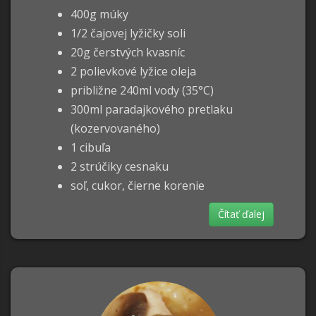
400g múky
1/2 čajovej lyžičky soli
20g čerstvých kvasníc
2 polievkové lyžice oleja
približne 240ml vody (35°C)
300ml paradajkového pretlaku
(kozervovaného)
1 cibuľa
2 strúčiky cesnaku
soľ, cukor, čierne korenie
Čítať ďalej