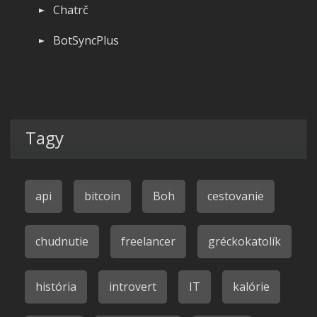
Chatrč
BotSyncPlus
Tagy
api
bitcoin
Boh
cestovanie
chudnutie
freelancer
gréckokatolík
história
introvert
IT
kalórie